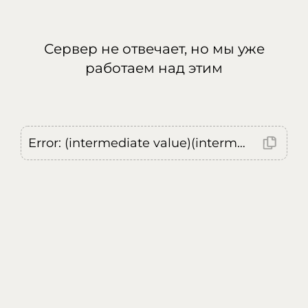
Сервер не отвечает, но мы уже
работаем над этим
Error: (intermediate value)(intermediate value)(intermediate value).replaceAll is not a function