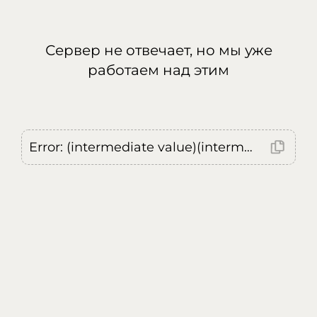
Сервер не отвечает, но мы уже
работаем над этим
Error: (intermediate value)(intermediate value)(intermediate value).replaceAll is not a function