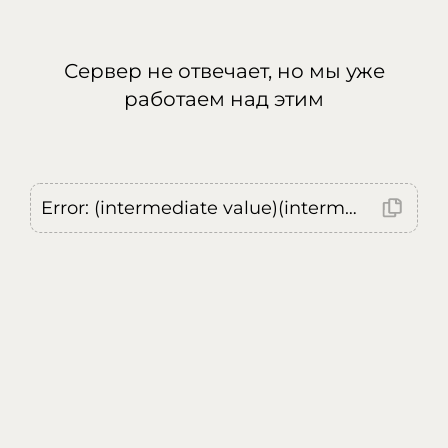
Сервер не отвечает, но мы уже
работаем над этим
Error: (intermediate value)(intermediate value)(intermediate value).replaceAll is not a function