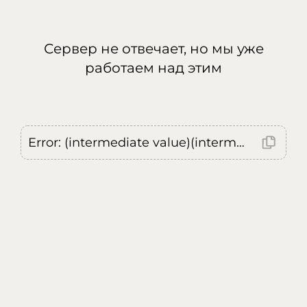
Сервер не отвечает, но мы уже
работаем над этим
Error: (intermediate value)(intermediate value)(intermediate value).replaceAll is not a function