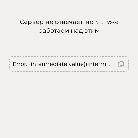
Сервер не отвечает, но мы уже
работаем над этим
Error: (intermediate value)(intermediate value)(intermediate value).replaceAll is not a function