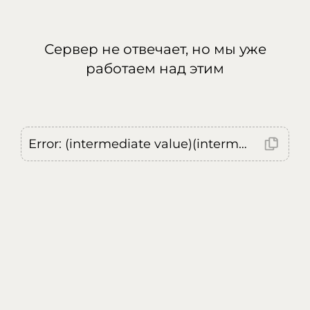
Сервер не отвечает, но мы уже
работаем над этим
Error: (intermediate value)(intermediate value)(intermediate value).replaceAll is not a function